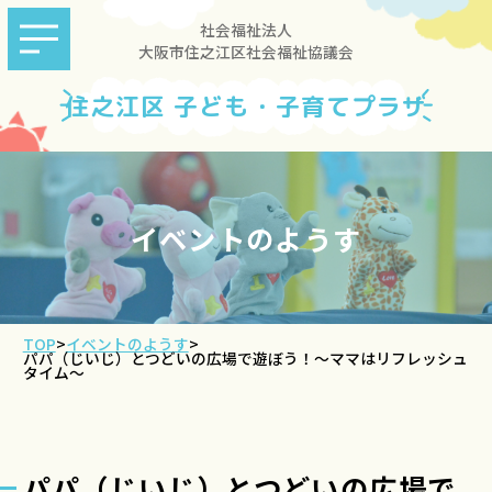
社会福祉法人
大阪市住之江区社会福祉協議会
住之江区 子ども・子育てプラザ
イベントのようす
TOP
>
イベントのようす
>
パパ（じいじ）とつどいの広場で遊ぼう！～ママはリフレッシュ
タイム～
パパ（じいじ）とつどいの広場で