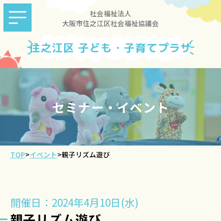
社会福祉法人
大阪市住之江区社会福祉協議会
住之江区 子ども・子育てプラザ
セミナー・イベント
TOP
>
イベント
>
親子リズム遊び
開催日：2024年4月10日(水)
親子リズム遊び