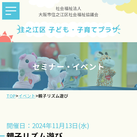
社会福祉法人
大阪市住之江区社会福祉協議会
住之江区 子ども・子育てプラザ
セミナー・イベント
TOP
>
イベント
>
親子リズム遊び
開催日：2024年11月13日(水)
親子リズム遊び