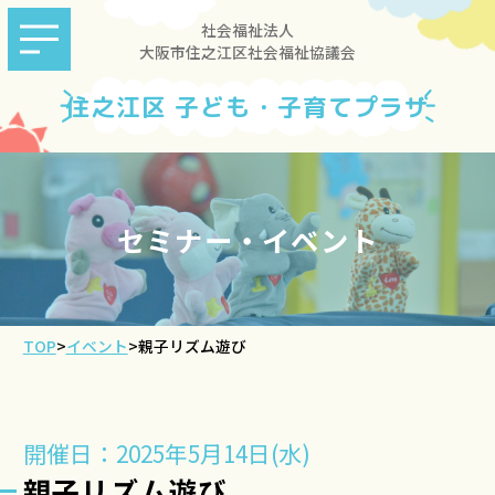
社会福祉法人
大阪市住之江区社会福祉協議会
住之江区 子ども・子育てプラザ
セミナー・イベント
TOP
>
イベント
>
親子リズム遊び
開催日：2025年5月14日(水)
親子リズム遊び