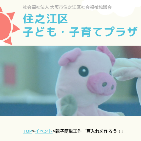
社会福祉法人
大阪市住之江区社会福祉協議会
住之江区
子ども・子育てプラザ
TOP
>
イベント
>
親子簡単工作「豆入れを作ろう！」