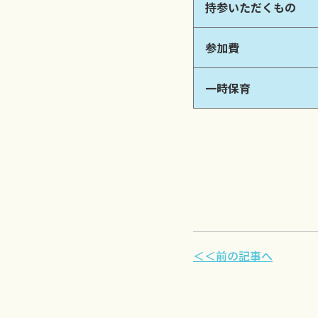
持参いただくもの
参加費
一時保育
＜＜前の記事へ