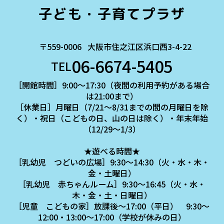
子ども・子育てプラザ
〒559-0006
大阪市住之江区浜口西3-4-22
06-6674-5405
TEL
［開館時間］9:00～17:30（夜間の利用予約がある場合
は21:00まで）
［休業日］月曜日（7/21～8/31までの間の月曜日を除
く）・祝日（こどもの日、山の日は除く）・年末年始
（12/29～1/3）
★遊べる時間★
［乳幼児 つどいの広場］9:30～14:30（火・水・木・
金・土曜日）
［乳幼児 赤ちゃんルーム］9:30～16:45（火・水・
木・金・土・日曜日）
［児童 こどもの家］放課後～17:00（平日） 9:30～
12:00・13:00～17:00（学校が休みの日）