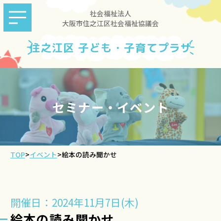
社会福祉法人
大阪市住之江区社会福祉協議会
住之江区 子ども・子育てプラザ
セミナー・イベント
TOP
>
イベント
>
絵本の読み聞かせ
開催日：2024年11月7日(木)
絵本の読み聞かせ