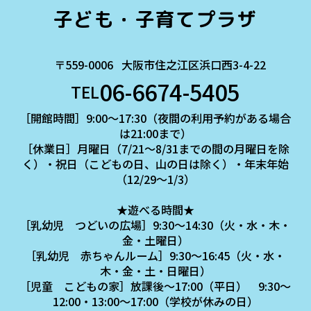
子ども・子育てプラザ
〒559-0006
大阪市住之江区浜口西3-4-22
06-6674-5405
TEL
［開館時間］9:00～17:30（夜間の利用予約がある場合
は21:00まで）
［休業日］月曜日（7/21～8/31までの間の月曜日を除
く）・祝日（こどもの日、山の日は除く）・年末年始
（12/29～1/3）
★遊べる時間★
［乳幼児 つどいの広場］9:30～14:30（火・水・木・
金・土曜日）
［乳幼児 赤ちゃんルーム］9:30～16:45（火・水・
木・金・土・日曜日）
［児童 こどもの家］放課後～17:00（平日） 9:30～
12:00・13:00～17:00（学校が休みの日）