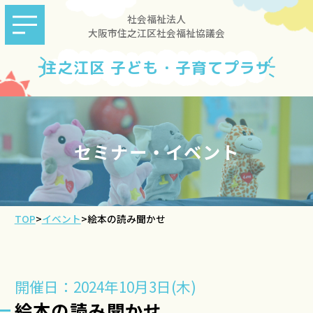
社会福祉法人
大阪市住之江区社会福祉協議会
住之江区 子ども・子育てプラザ
セミナー・イベント
TOP
>
イベント
>
絵本の読み聞かせ
開催日：2024年10月3日(木)
絵本の読み聞かせ