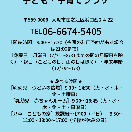
子ども・子育てプラザ
〒559-0006
大阪市住之江区浜口西3-4-22
06-6674-5405
TEL
［開館時間］9:00～17:30（夜間の利用予約がある場合
は21:00まで）
［休業日］月曜日（7/21～8/31までの間の月曜日を除
く）・祝日（こどもの日、山の日は除く）・年末年始
（12/29～1/3）
★遊べる時間★
［乳幼児 つどいの広場］9:30～14:30（火・水・木・
金・土曜日）
［乳幼児 赤ちゃんルーム］9:30～16:45（火・水・
木・金・土・日曜日）
［児童 こどもの家］放課後～17:00（平日） 9:30～
12:00・13:00～17:00（学校が休みの日）