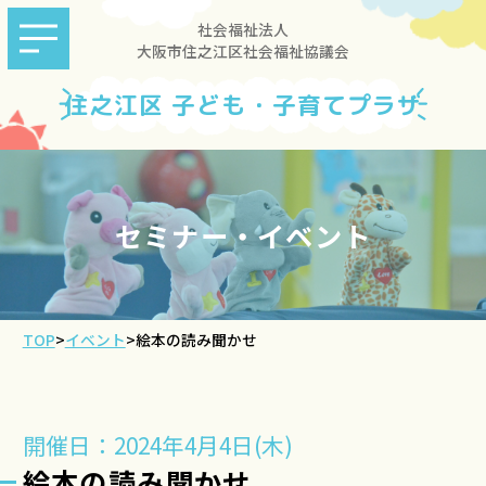
社会福祉法人
大阪市住之江区社会福祉協議会
住之江区 子ども・子育てプラザ
セミナー・イベント
TOP
>
イベント
>
絵本の読み聞かせ
開催日：2024年4月4日(木)
絵本の読み聞かせ