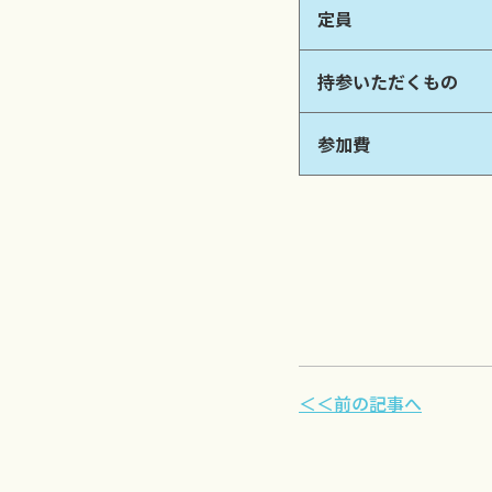
定員
持参いただくもの
参加費
＜＜前の記事へ