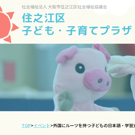
社会福祉法人
大阪市住之江区社会福祉協議会
住之江区
子ども・子育てプラザ
TOP
>
イベント
>
外国にルーツを持つ子どもの日本語・学習