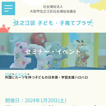
社会福祉法人
大阪市住之江区社会福祉協議会
住之江区 子ども・子育てプラザ
セミナー・イベント
TOP
>
イベント
>
外国にルーツを持つ子どもの日本語・学習支援ハロハロ
開催日：2024年1月20日(土)