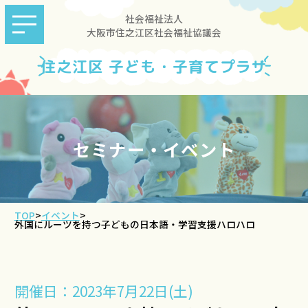
社会福祉法人
大阪市住之江区社会福祉協議会
住之江区 子ども・子育てプラザ
セミナー・イベント
TOP
>
イベント
>
外国にルーツを持つ子どもの日本語・学習支援ハロハロ
開催日：2023年7月22日(土)