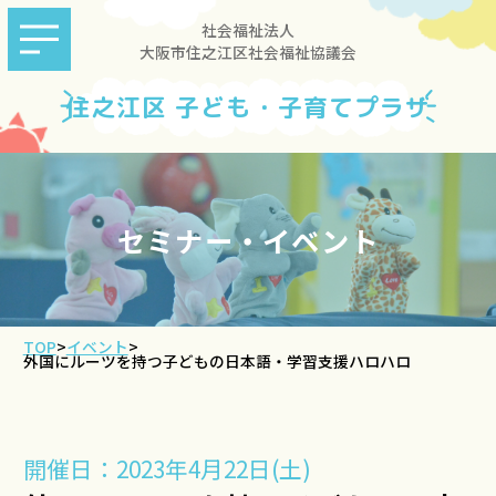
社会福祉法人
大阪市住之江区社会福祉協議会
住之江区 子ども・子育てプラザ
セミナー・イベント
TOP
>
イベント
>
外国にルーツを持つ子どもの日本語・学習支援ハロハロ
開催日：2023年4月22日(土)