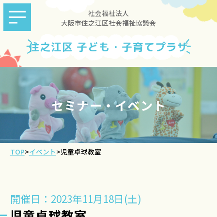
社会福祉法人
大阪市住之江区社会福祉協議会
住之江区 子ども・子育てプラザ
セミナー・イベント
TOP
>
イベント
>
児童卓球教室
開催日：2023年11月18日(土)
児童卓球教室