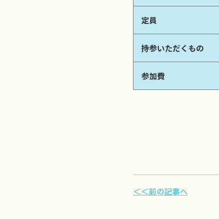
定員
持参いただくもの
参加費
＜＜前の記事へ