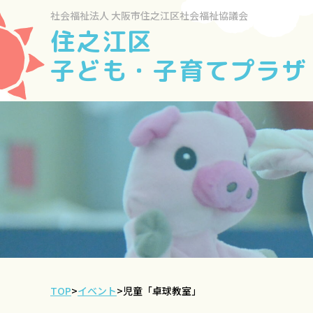
社会福祉法人
大阪市住之江区社会福祉協議会
住之江区
子ども・子育てプラザ
TOP
>
イベント
>
児童「卓球教室」