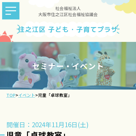
社会福祉法人
大阪市住之江区社会福祉協議会
住之江区 子ども・子育てプラザ
セミナー・イベント
TOP
>
イベント
>
児童「卓球教室」
開催日：2024年11月16日(土)
児童「卓球教室」