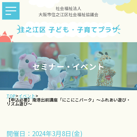
社会福祉法人
大阪市住之江区社会福祉協議会
住之江区 子ども・子育てプラザ
セミナー・イベント
TOP
>
イベント
>
【申込必要】南港出前講座「にこにこパーク」～ふれあい遊び・
リズム遊び～
開催日：2024年3月8日(金)