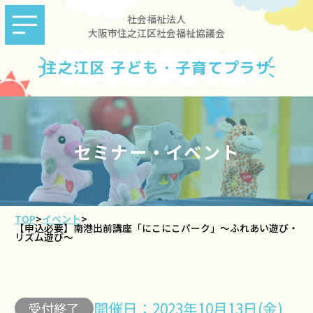
社会福祉法人
大阪市住之江区社会福祉協議会
住之江区 子ども・子育てプラザ
セミナー・イベント
TOP
>
イベント
>
【申込必要】南港出前講座「にこにこパーク」～ふれあい遊び・
リズム遊び～
開催日：2023年10月13日(金)
受付終了