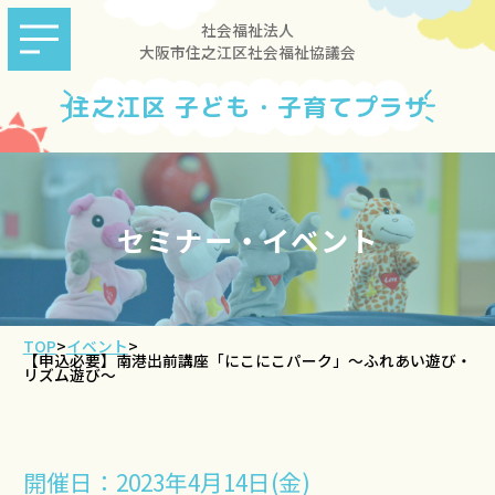
社会福祉法人
大阪市住之江区社会福祉協議会
住之江区 子ども・子育てプラザ
セミナー・イベント
TOP
>
イベント
>
【申込必要】南港出前講座「にこにこパーク」～ふれあい遊び・
リズム遊び～
開催日：2023年4月14日(金)