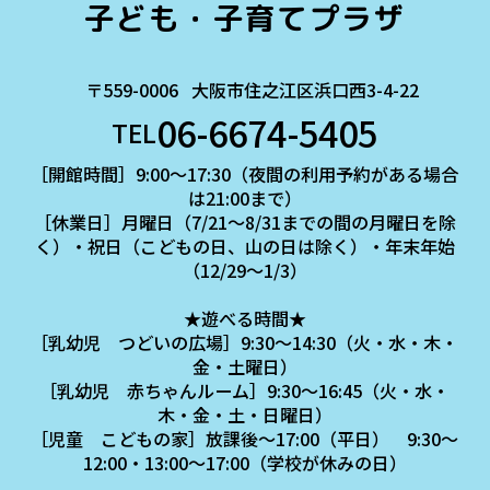
子ども・子育てプラザ
〒559-0006
大阪市住之江区浜口西3-4-22
06-6674-5405
TEL
［開館時間］9:00～17:30（夜間の利用予約がある場合
は21:00まで）
［休業日］月曜日（7/21～8/31までの間の月曜日を除
く）・祝日（こどもの日、山の日は除く）・年末年始
（12/29～1/3）
★遊べる時間★
［乳幼児 つどいの広場］9:30～14:30（火・水・木・
金・土曜日）
［乳幼児 赤ちゃんルーム］9:30～16:45（火・水・
木・金・土・日曜日）
［児童 こどもの家］放課後～17:00（平日） 9:30～
12:00・13:00～17:00（学校が休みの日）