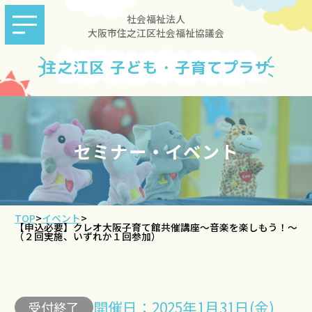
社会福祉法人
大阪市住之江区社会福祉協議会
住之江区 子ども・子育てプラザ
セミナー・イベント
TOP
>
イベント
>
【申込必要】クレオ大阪子育て館共催講座～音楽を楽しもう！～
（２回実施、いずれか１回参加）
開催日：2025年1月31日(金)
受付終了