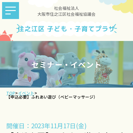
社会福祉法人
大阪市住之江区社会福祉協議会
住之江区 子ども・子育てプラザ
セミナー・イベント
TOP
>
イベント
>
【申込必要】ふれあい遊び（ベビーマッサージ）
開催日：2023年11月17日(金)