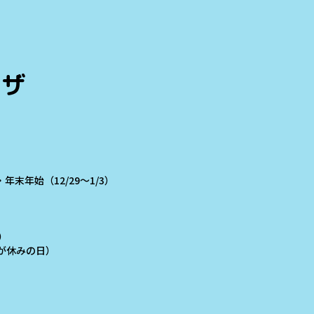
ラザ
末年始（12/29～1/3）
）
学校が休みの日）