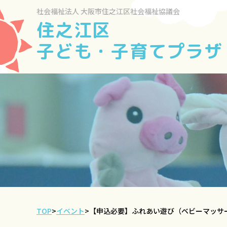
社会福祉法人
大阪市住之江区社会福祉協議会
住之江区
子ども・子育てプラザ
TOP
>
イベント
>
【申込必要】ふれあい遊び（ベビーマッサ