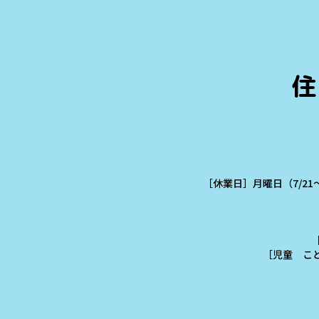
住
［休業日］月曜日（7/21
［児童 こども