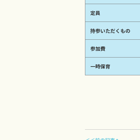
定員
持参いただくもの
参加費
一時保育