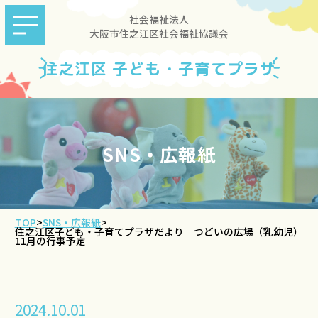
社会福祉法人
大阪市住之江区社会福祉協議会
住之江区 子ども・子育てプラザ
SNS・広報紙
TOP
>
SNS・広報紙
>
住之江区子ども・子育てプラザだより つどいの広場（乳幼児）
11月の行事予定
2024.10.01