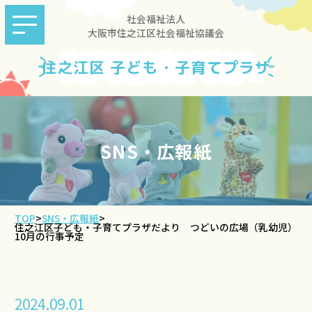
社会福祉法人
大阪市住之江区社会福祉協議会
住之江区 子ども・子育てプラザ
SNS・広報紙
TOP
>
SNS・広報紙
>
住之江区子ども・子育てプラザだより つどいの広場（乳幼児）
10月の行事予定
2024.09.01