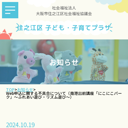
社会福祉法人
大阪市住之江区社会福祉協議会
住之江区 子ども・子育てプラザ
お知らせ
TOP
>
お知らせ
>
Web申込に関する不具合について（南港出前講座「にこにこパー
ク」～ふれあい遊び・リズム遊び～）
2024.10.19