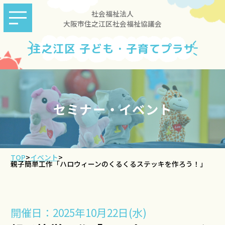
社会福祉法人
大阪市住之江区社会福祉協議会
住之江区 子ども・子育てプラザ
セミナー・イベント
TOP
>
イベント
>
親子簡単工作「ハロウィーンのくるくるステッキを作ろう！」
開催日：2025年10月22日(水)