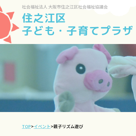
社会福祉法人
大阪市住之江区社会福祉協議会
住之江区
子ども・子育てプラザ
TOP
>
イベント
>
親子リズム遊び