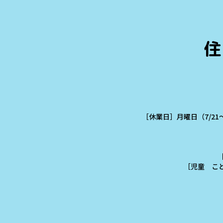
住
［休業日］月曜日（7/21
［児童 こども