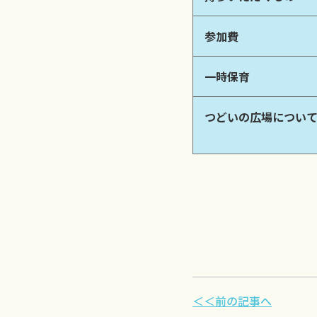
参加費
一時保育
つどいの広場につい
＜＜前の記事へ