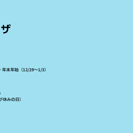
ラザ
末年始（12/29～1/3）
）
学校が休みの日）