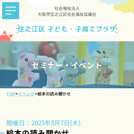
社会福祉法人
大阪市住之江区社会福祉協議会
住之江区 子ども・子育てプラザ
セミナー・イベント
TOP
>
イベント
>
絵本の読み聞かせ
開催日：2025年8月7日(木)
絵本の読み聞かせ