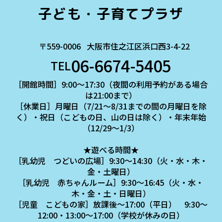
子ども・子育てプラザ
〒559-0006
大阪市住之江区浜口西3-4-22
06-6674-5405
TEL
［開館時間］9:00～17:30（夜間の利用予約がある場合
は21:00まで）
［休業日］月曜日（7/21～8/31までの間の月曜日を除
く）・祝日（こどもの日、山の日は除く）・年末年始
（12/29～1/3）
★遊べる時間★
［乳幼児 つどいの広場］9:30～14:30（火・水・木・
金・土曜日）
［乳幼児 赤ちゃんルーム］9:30～16:45（火・水・
木・金・土・日曜日）
［児童 こどもの家］放課後～17:00（平日） 9:30～
12:00・13:00～17:00（学校が休みの日）