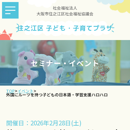
社会福祉法人
大阪市住之江区社会福祉協議会
住之江区 子ども・子育てプラザ
セミナー・イベント
TOP
>
イベント
>
外国にルーツを持つ子どもの日本語・学習支援ハロハロ
開催日：2026年2月28日(土)