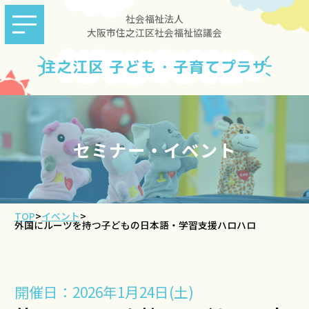
社会福祉法人
大阪市住之江区社会福祉協議会
住之江区 子ども・子育てプラザ
セミナー・イベント
TOP
>
イベント
>
外国にルーツを持つ子どもの日本語・学習支援ハロハロ
開催日：2026年1月24日(土)