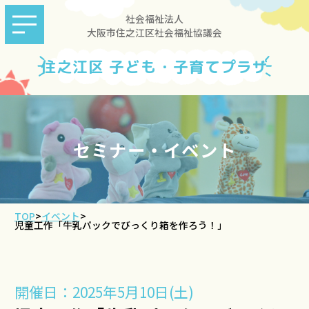
社会福祉法人
大阪市住之江区社会福祉協議会
住之江区 子ども・子育てプラザ
セミナー・イベント
TOP
>
イベント
>
児童工作「牛乳パックでびっくり箱を作ろう！」
開催日：2025年5月10日(土)