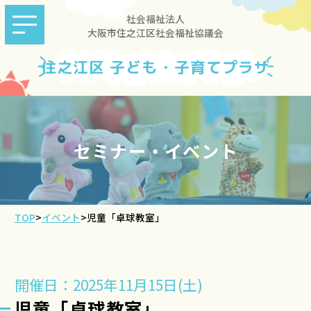
社会福祉法人
大阪市住之江区社会福祉協議会
住之江区 子ども・子育てプラザ
セミナー・イベント
TOP
>
イベント
>
児童「卓球教室」
開催日：2025年11月15日(土)
児童「卓球教室」