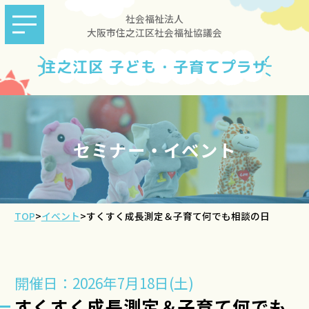
社会福祉法人
大阪市住之江区社会福祉協議会
住之江区 子ども・子育てプラザ
セミナー・イベント
TOP
>
イベント
>
すくすく成長測定＆子育て何でも相談の日
開催日：2026年7月18日(土)
すくすく成長測定＆子育て何でも