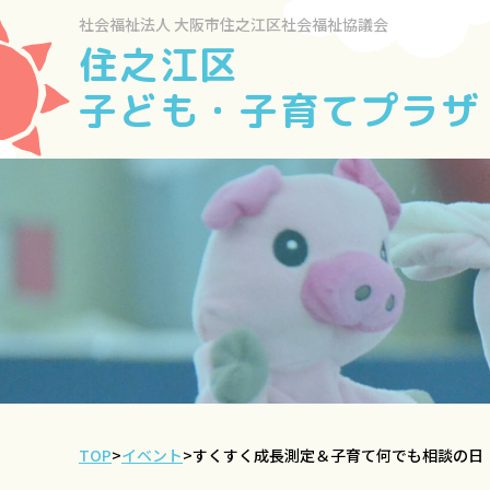
社会福祉法人
大阪市住之江区社会福祉協議会
住之江区
子ども・子育てプラザ
TOP
>
イベント
>
すくすく成長測定＆子育て何でも相談の日