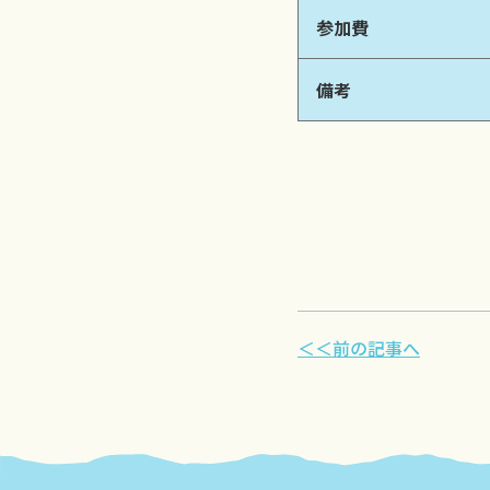
参加費
備考
＜＜前の記事へ