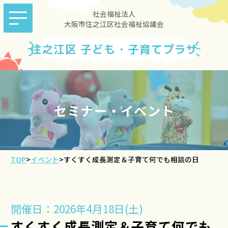
社会福祉法人
大阪市住之江区社会福祉協議会
住之江区 子ども・子育てプラザ
セミナー・イベント
TOP
>
イベント
>
すくすく成長測定＆子育て何でも相談の日
開催日：2026年4月18日(土)
すくすく成長測定＆子育て何でも