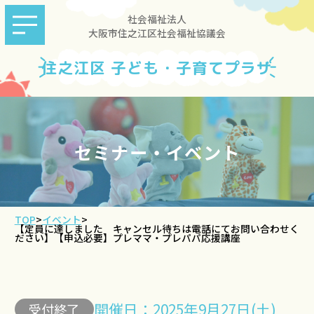
社会福祉法人
大阪市住之江区社会福祉協議会
住之江区 子ども・子育てプラザ
セミナー・イベント
TOP
>
イベント
>
【定員に達しました キャンセル待ちは電話にてお問い合わせく
ださい】【申込必要】プレママ・プレパパ応援講座
開催日：2025年9月27日(土)
受付終了