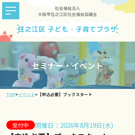
社会福祉法人
大阪市住之江区社会福祉協議会
住之江区 子ども・子育てプラザ
セミナー・イベント
TOP
>
イベント
>
【申込必要】ブックスタート
開催日：2026年8月19日(水)
受付中