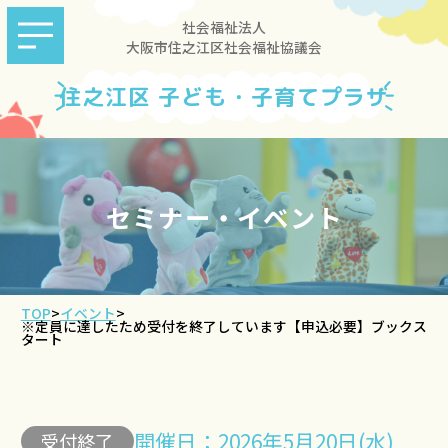
社会福祉法人
大阪市住之江区社会福祉協議会
住之江区 子ども・子育てプラザ
セミナー・イベント
TOP
>
イベント
>
※定員に達したため受付を終了しています【申込必要】ブックス
タート
開催日：2026年5月20日(水)
受付終了