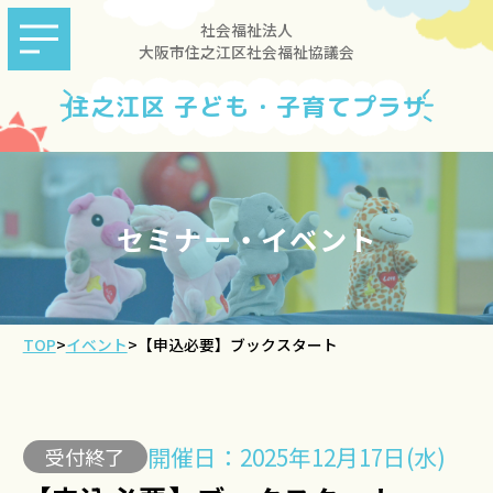
社会福祉法人
大阪市住之江区社会福祉協議会
住之江区 子ども・子育てプラザ
セミナー・イベント
TOP
>
イベント
>
【申込必要】ブックスタート
開催日：2025年12月17日(水)
受付終了