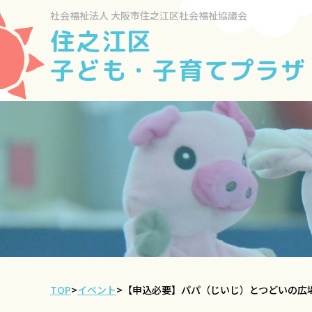
社会福祉法人
大阪市住之江区社会福祉協議会
住之江区
子ども・子育てプラザ
TOP
>
イベント
>
【申込必要】パパ（じいじ）とつどいの