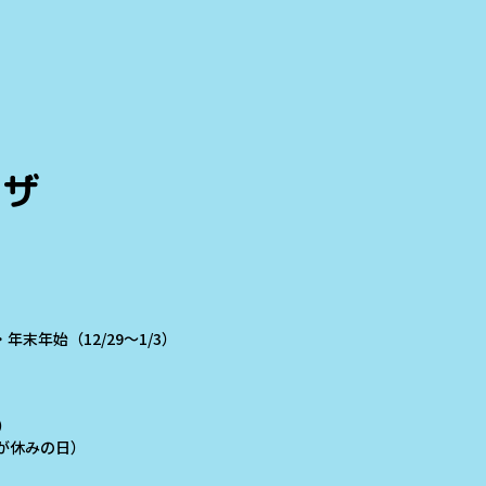
ラザ
末年始（12/29～1/3）
）
学校が休みの日）