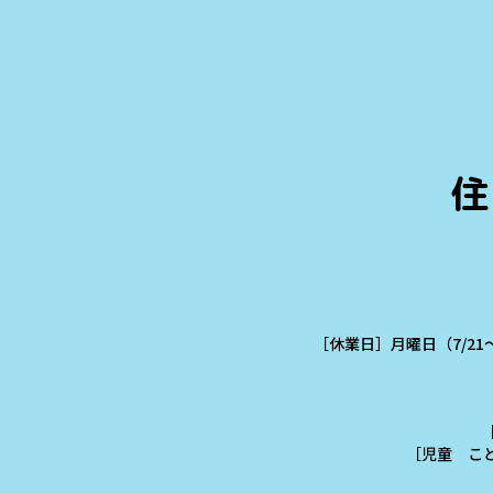
住
［休業日］月曜日（7/21
［児童 こども