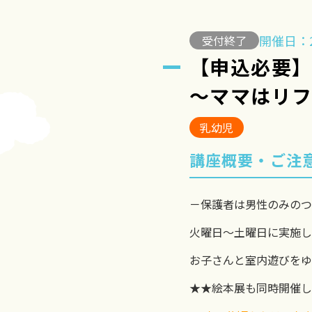
開催日：2
受付終了
【申込必要
～ママはリフ
乳幼児
講座概要・ご注
－保護者は男性のみのつ
火曜日～土曜日に実施し
お子さんと室内遊びをゆ
★★絵本展も同時開催し