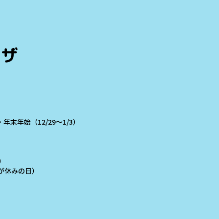
ラザ
末年始（12/29～1/3）
）
学校が休みの日）