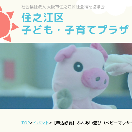
社会福祉法人
大阪市住之江区社会福祉協議会
住之江区
子ども・子育てプラザ
TOP
>
イベント
>
【申込必要】ふれあい遊び（ベビーマッサ