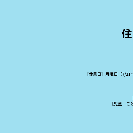
住
［休業日］月曜日（7/21
［児童 こども