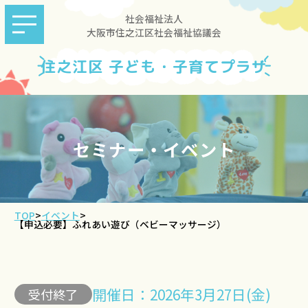
社会福祉法人
大阪市住之江区社会福祉協議会
住之江区 子ども・子育てプラザ
セミナー・イベント
TOP
>
イベント
>
【申込必要】ふれあい遊び（ベビーマッサージ）
開催日：2026年3月27日(金)
受付終了