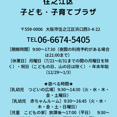
住之江区
子ども・子育てプラザ
〒559-0006
大阪市住之江区浜口西3-4-22
06-6674-5405
TEL
［開館時間］9:00～17:30（夜間の利用予約がある場合
は21:00まで）
［休業日］月曜日（7/21～8/31までの間の月曜日を除
く）・祝日（こどもの日、山の日は除く）・年末年始
（12/29～1/3）
★遊べる時間★
［乳幼児 つどいの広場］9:30～14:30（火・水・木・
金・土曜日）
［乳幼児 赤ちゃんルーム］9:30～16:45（火・水・
木・金・土・日曜日）
［児童 こどもの家］放課後～17:00（平日） 9:30～