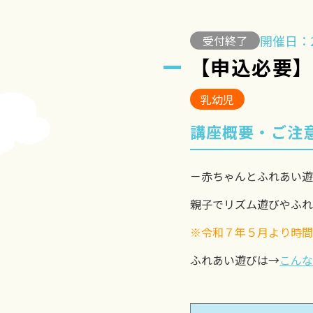
開催日：2
受付終了
【申込必要
乳幼児
講座概要・ご注
－赤ちゃんとふれあい遊
親子でリズム遊びやふれ
※令和７年５月より時間を
ふれあい遊びは→
こんな