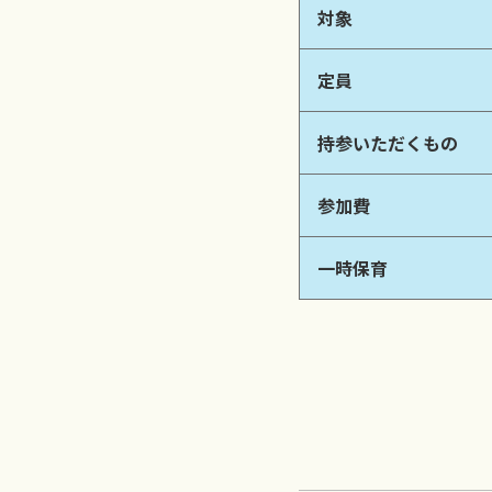
対象
定員
持参いただくもの
参加費
一時保育