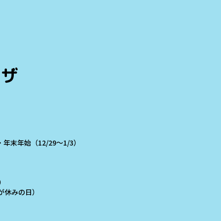
ラザ
末年始（12/29～1/3）
）
学校が休みの日）