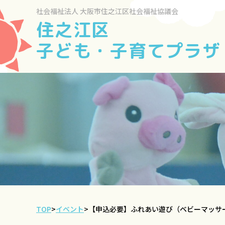
社会福祉法人
大阪市住之江区社会福祉協議会
住之江区
子ども・子育てプラザ
TOP
>
イベント
>
【申込必要】ふれあい遊び（ベビーマッサ