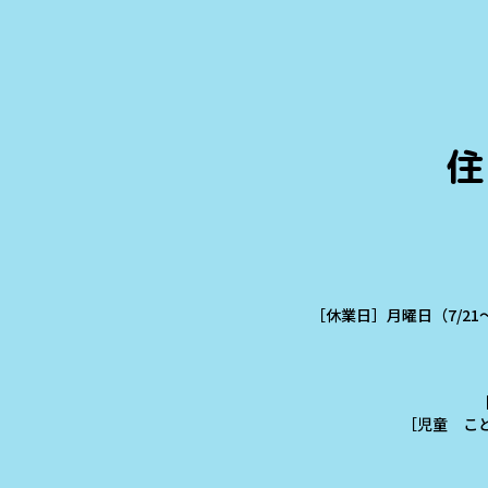
住
［休業日］月曜日（7/21
［児童 こども